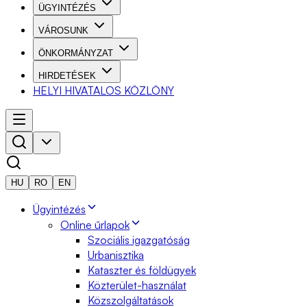
ÜGYINTÉZÉS
VÁROSUNK
ÖNKORMÁNYZAT
HIRDETÉSEK
HELYI HIVATALOS KÖZLÖNY
HU
RO
EN
Ügyintézés
Online űrlapok
Szociális igazgatóság
Urbanisztika
Kataszter és földügyek
Közterület-használat
Közszolgáltatások