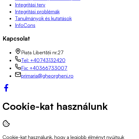
Integritási terv
Integritási problémák
Tanulmányok és kutatások
InfoCons
Kapcsolat
Piața Libertății nr.27
Tel: +40743132420
Fix: +40366733007
primaria@gheorgheni.ro
Cookie-kat használunk
Cookie-kat használunk, hogy a legjobb élményt nyújtsuk