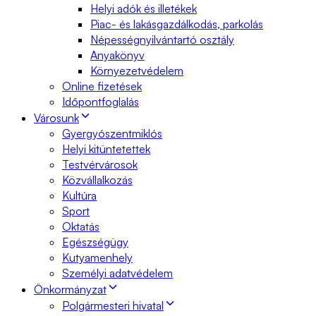
Helyi adók és illetékek
Piac- és lakásgazdálkodás, parkolás
Népességnyilvántartó osztály
Anyakönyv
Környezetvédelem
Online fizetések
Időpontfoglalás
Városunk
Gyergyószentmiklós
Helyi kitüntetettek
Testvérvárosok
Közvállalkozás
Kultúra
Sport
Oktatás
Egészségügy
Kutyamenhely
Személyi adatvédelem
Önkormányzat
Polgármesteri hivatal