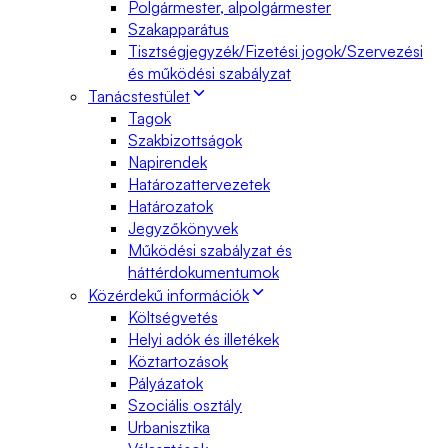
Polgármester, alpolgármester
Szakapparátus
Tisztségjegyzék/Fizetési jogok/Szervezési
és működési szabályzat
Tanácstestület
Tagok
Szakbizottságok
Napirendek
Határozattervezetek
Határozatok
Jegyzőkönyvek
Működési szabályzat és
háttérdokumentumok
Közérdekű információk
Költségvetés
Helyi adók és illetékek
Köztartozások
Pályázatok
Szociális osztály
Urbanisztika