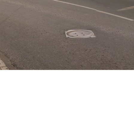
Hasznos tájékozódást kívánunk!
Honlapunk eligazodási és tájékoztatási felületként szolgál
mindazok számára, akik naprakész információkat keresnek a