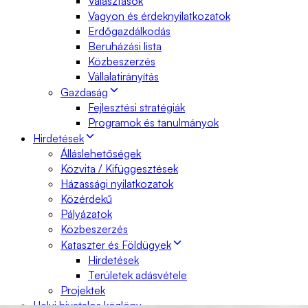
Választások
Vagyon és érdeknyilatkozatok
Erdőgazdálkodás
Beruházási lista
Közbeszerzés
Vállalatirányítás
Gazdaság
Fejlesztési stratégiák
Programok és tanulmányok
Hirdetések
Álláslehetőségek
Közvita / Kifüggesztések
Házassági nyilatkozatok
Közérdekű
Pályázatok
Közbeszerzés
Kataszter és Földügyek
Hirdetések
Területek adásvétele
Projektek
Helyi hivatalos közlöny