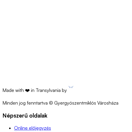
https://www.ancpi.ro/pnccf_docs/?
dir=Harghita/GHEORGHENI/2026_S93_S98_S109/DOCUM
Made with ❤️ in Transylvania by
Minden jog fenntartva © Gyergyószentmiklós Városháza
Népszerű oldalak
Online előjegyzés