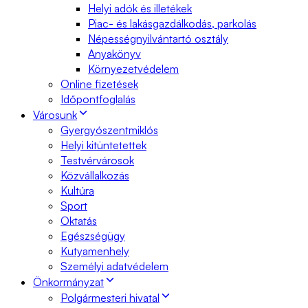
Helyi adók és illetékek
Piac- és lakásgazdálkodás, parkolás
Népességnyilvántartó osztály
Anyakönyv
Környezetvédelem
Online fizetések
Időpontfoglalás
Városunk
Gyergyószentmiklós
Helyi kitüntetettek
Testvérvárosok
Közvállalkozás
Kultúra
Sport
Oktatás
Egészségügy
Kutyamenhely
Személyi adatvédelem
Önkormányzat
Polgármesteri hivatal