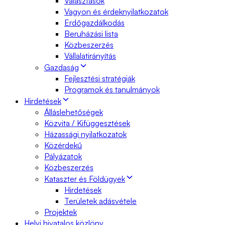
Választások
Vagyon és érdeknyilatkozatok
Erdőgazdálkodás
Beruházási lista
Közbeszerzés
Vállalatirányítás
Gazdaság
Fejlesztési stratégiák
Programok és tanulmányok
Hirdetések
Álláslehetőségek
Közvita / Kifüggesztések
Házassági nyilatkozatok
Közérdekű
Pályázatok
Közbeszerzés
Kataszter és Földügyek
Hirdetések
Területek adásvétele
Projektek
Helyi hivatalos közlöny