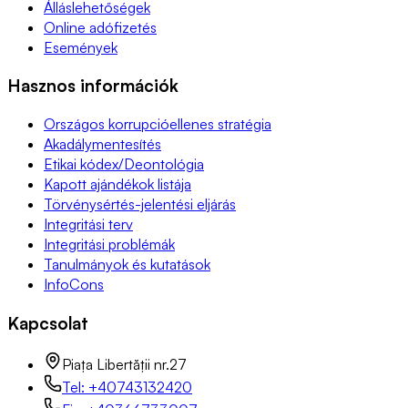
Álláslehetőségek
Online adófizetés
Események
Hasznos információk
Országos korrupcióellenes stratégia
Akadálymentesítés
Etikai kódex/Deontológia
Kapott ajándékok listája
Törvénysértés-jelentési eljárás
Integritási terv
Integritási problémák
Tanulmányok és kutatások
InfoCons
Kapcsolat
Piața Libertății nr.27
Tel: +40743132420