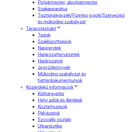
Polgármester, alpolgármester
Szakapparátus
Tisztségjegyzék/Fizetési jogok/Szervezési
és működési szabályzat
Tanácstestület
Tagok
Szakbizottságok
Napirendek
Határozattervezetek
Határozatok
Jegyzőkönyvek
Működési szabályzat és
háttérdokumentumok
Közérdekű információk
Költségvetés
Helyi adók és illetékek
Köztartozások
Pályázatok
Szociális osztály
Urbanisztika