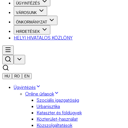
ÜGYINTÉZÉS
VÁROSUNK
ÖNKORMÁNYZAT
HIRDETÉSEK
HELYI HIVATALOS KÖZLÖNY
HU
RO
EN
Ügyintézés
Online űrlapok
Szociális igazgatóság
Urbanisztika
Kataszter és földügyek
Közterület-használat
Közszolgáltatások