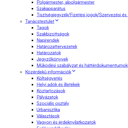
Polgármester, alpolgármester
Szakapparátus
Tisztségjegyzék/Fizetési jogok/Szervezési és
Tanácstestület
Tagok
Szakbizottságok
Napirendek
Határozattervezetek
Határozatok
Jegyzőkönyvek
Működési szabályzat és háttérdokumentumok
Közérdekű információk
Költségvetés
Helyi adók és illetékek
Köztartozások
Pályázatok
Szociális osztály
Urbanisztika
Választások
Vagyon és érdeknyilatkozatok