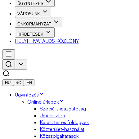
ÜGYINTÉZÉS
VÁROSUNK
ÖNKORMÁNYZAT
HIRDETÉSEK
HELYI HIVATALOS KÖZLÖNY
HU
RO
EN
Ügyintézés
Online űrlapok
Szociális igazgatóság
Urbanisztika
Kataszter és földügyek
Közterület-használat
Közszolgáltatások