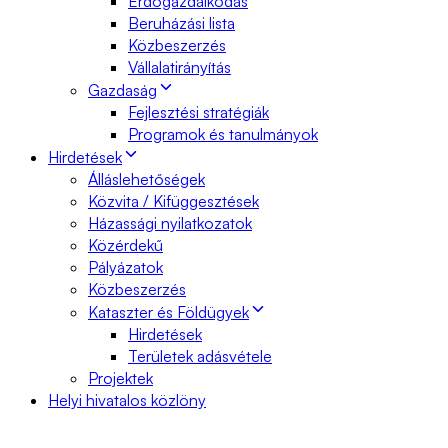
Erdőgazdálkodás
Beruházási lista
Közbeszerzés
Vállalatirányítás
Gazdaság
Fejlesztési stratégiák
Programok és tanulmányok
Hirdetések
Álláslehetőségek
Közvita / Kifüggesztések
Házassági nyilatkozatok
Közérdekű
Pályázatok
Közbeszerzés
Kataszter és Földügyek
Hirdetések
Területek adásvétele
Projektek
Helyi hivatalos közlöny