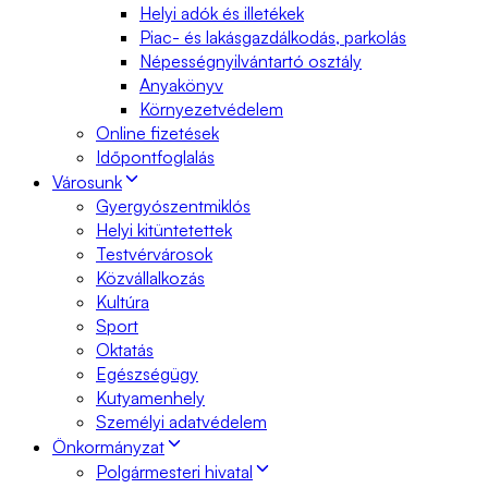
Helyi adók és illetékek
Piac- és lakásgazdálkodás, parkolás
Népességnyilvántartó osztály
Anyakönyv
Környezetvédelem
Online fizetések
Időpontfoglalás
Városunk
Gyergyószentmiklós
Helyi kitüntetettek
Testvérvárosok
Közvállalkozás
Kultúra
Sport
Oktatás
Egészségügy
Kutyamenhely
Személyi adatvédelem
Önkormányzat
Polgármesteri hivatal