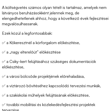
A költségvetés számos olyan tételt is tartalmaz, amelyek nem
látványos beruházásokként jelennek meg, de
elengedhetetlenek ahhoz, hogy a következő évek fejlesztései
megvalósulhassanak.
Ezek közül a legfontosabbak:
✅ a Kőkeresztnél a körforgalom előkészítése,
✅ a „nagy elterelőút” előkészítése
✅ a Csiky-kert felújításához szükséges dokumentációk
előkészítése,
✅ a városi bölcsőde projektjének előrehaladása,
✅ a víztározó bővítéséhez kapcsolódó tervezési munkák,
✅ a szakiskolai műhelyek felújításának előkészítése,
✅ további mobilitási és közlekedésfejlesztési projektek
tervezése.