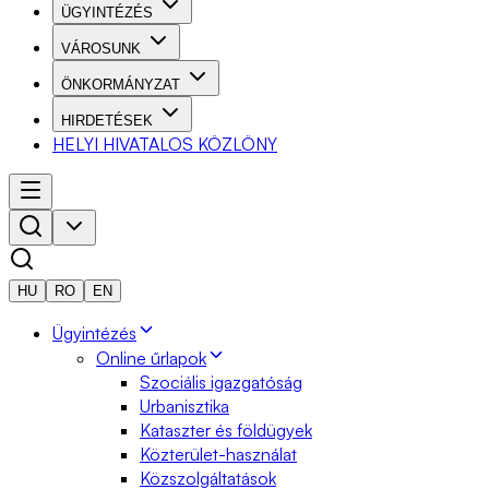
ÜGYINTÉZÉS
VÁROSUNK
ÖNKORMÁNYZAT
HIRDETÉSEK
HELYI HIVATALOS KÖZLÖNY
HU
RO
EN
Ügyintézés
Online űrlapok
Szociális igazgatóság
Urbanisztika
Kataszter és földügyek
Közterület-használat
Közszolgáltatások