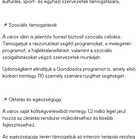
kulturális, sport- és egyházi szervezetek támogatására.
📌 Szociális támogatások
A város idén is jelentős forrást biztosít szociális célokra.
Támogatjuk a rászorulókat segítő programokat, a melegétel-
programot, a hajléktalanellátást, valamint a szociális
szolgáltatásokat végző szervezetek munkáját.
Újdonságként elindítjuk a Gondosóra programot is, amely első
körben mintegy 110 személy számára nyújthat segítséget.
📌 Oktatás és egészségügy
A város saját költségvetéséből mintegy 1,2 millió lejjel járul
hozzá az oktatási rendszer működéséhez és kisebb
fejlesztéseihez.
Az egészségügy terén támogatjuk az intenzív terápiás részleg