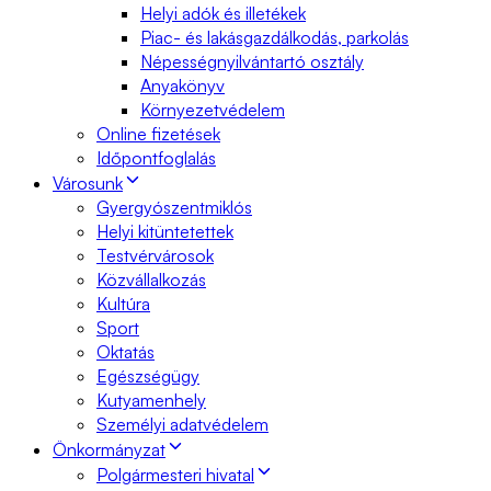
Helyi adók és illetékek
Piac- és lakásgazdálkodás, parkolás
Népességnyilvántartó osztály
Anyakönyv
Környezetvédelem
Online fizetések
Időpontfoglalás
Városunk
Gyergyószentmiklós
Helyi kitüntetettek
Testvérvárosok
Közvállalkozás
Kultúra
Sport
Oktatás
Egészségügy
Kutyamenhely
Személyi adatvédelem
Önkormányzat
Polgármesteri hivatal