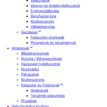
Választások
Vagyon és érdeknyilatkozatok
Erdőgazdálkodás
Beruházási lista
Közbeszerzés
Vállalatirányítás
Gazdaság
Fejlesztési stratégiák
Programok és tanulmányok
Hirdetések
Álláslehetőségek
Közvita / Kifüggesztések
Házassági nyilatkozatok
Közérdekű
Pályázatok
Közbeszerzés
Kataszter és Földügyek
Hirdetések
Területek adásvétele
Projektek
Helyi hivatalos közlöny