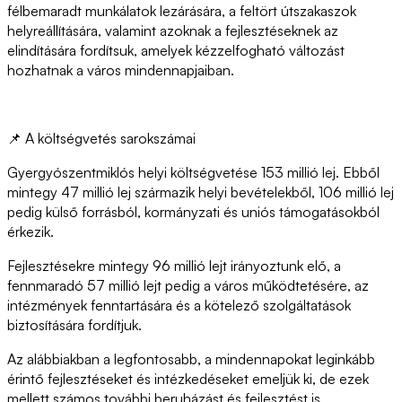
félbemaradt munkálatok lezárására, a feltört útszakaszok
helyreállítására, valamint azoknak a fejlesztéseknek az
elindítására fordítsuk, amelyek kézzelfogható változást
hozhatnak a város mindennapjaiban.
📌 A költségvetés sarokszámai
Gyergyószentmiklós helyi költségvetése 153 millió lej. Ebből
mintegy 47 millió lej származik helyi bevételekből, 106 millió lej
pedig külső forrásból, kormányzati és uniós támogatásokból
érkezik.
Fejlesztésekre mintegy 96 millió lejt irányoztunk elő, a
fennmaradó 57 millió lejt pedig a város működtetésére, az
intézmények fenntartására és a kötelező szolgáltatások
biztosítására fordítjuk.
Az alábbiakban a legfontosabb, a mindennapokat leginkább
érintő fejlesztéseket és intézkedéseket emeljük ki, de ezek
mellett számos további beruházást és fejlesztést is