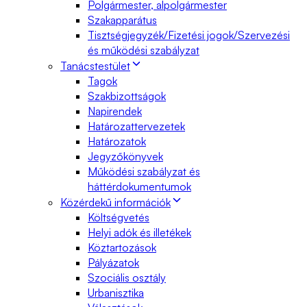
Polgármester, alpolgármester
Szakapparátus
Tisztségjegyzék/Fizetési jogok/Szervezési
és működési szabályzat
Tanácstestület
Tagok
Szakbizottságok
Napirendek
Határozattervezetek
Határozatok
Jegyzőkönyvek
Működési szabályzat és
háttérdokumentumok
Közérdekű információk
Költségvetés
Helyi adók és illetékek
Köztartozások
Pályázatok
Szociális osztály
Urbanisztika