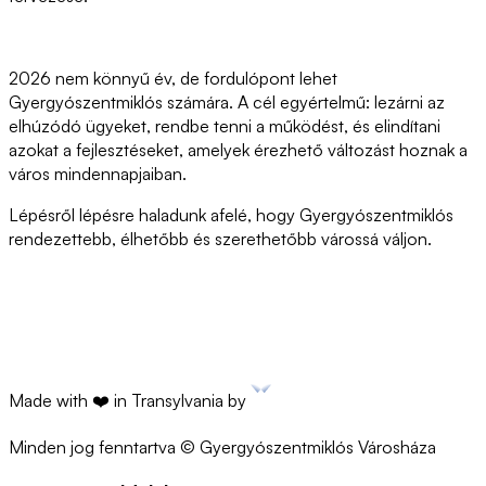
2026 nem könnyű év, de fordulópont lehet
Gyergyószentmiklós számára. A cél egyértelmű: lezárni az
elhúzódó ügyeket, rendbe tenni a működést, és elindítani
azokat a fejlesztéseket, amelyek érezhető változást hoznak a
város mindennapjaiban.
Lépésről lépésre haladunk afelé, hogy Gyergyószentmiklós
rendezettebb, élhetőbb és szerethetőbb várossá váljon.
Made with ❤️ in Transylvania by
Minden jog fenntartva © Gyergyószentmiklós Városháza