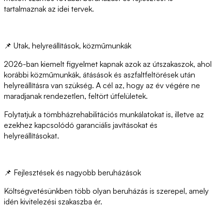
tartalmaznak az idei tervek.
📌 Utak, helyreállítások, közműmunkák
2026-ban kiemelt figyelmet kapnak azok az útszakaszok, ahol
korábbi közműmunkák, átásások és aszfaltfeltörések után
helyreállításra van szükség. A cél az, hogy az év végére ne
maradjanak rendezetlen, feltört útfelületek.
Folytatjuk a tömbházrehabilitációs munkálatokat is, illetve az
ezekhez kapcsolódó garanciális javításokat és
helyreállításokat.
📌 Fejlesztések és nagyobb beruházások
Költségvetésünkben több olyan beruházás is szerepel, amely
idén kivitelezési szakaszba ér.