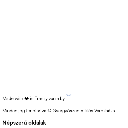
Víz-, csatorna-, gáz- stb. csatlakozási
kérelem
Cerere-tip-bransare.docx
38.02 Bytes
•
DOCX
Személyi igazolvány másolat, 15 lejes illeték, villanybekötés
esetén ATR is szükséges (Aviz Tehnic de Racordare).
AFIȘ Iunie.xlsx
15.98 Bytes
•
XLSX
Made with ❤️ in Transylvania by
Minden jog fenntartva © Gyergyószentmiklós Városháza
Népszerű oldalak