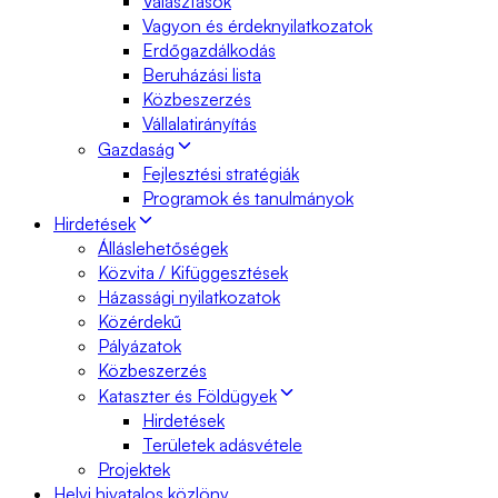
Választások
Vagyon és érdeknyilatkozatok
Erdőgazdálkodás
Beruházási lista
Közbeszerzés
Vállalatirányítás
Gazdaság
Fejlesztési stratégiák
Programok és tanulmányok
Hirdetések
Álláslehetőségek
Közvita / Kifüggesztések
Házassági nyilatkozatok
Közérdekű
Pályázatok
Közbeszerzés
Kataszter és Földügyek
Hirdetések
Területek adásvétele
Projektek
Helyi hivatalos közlöny