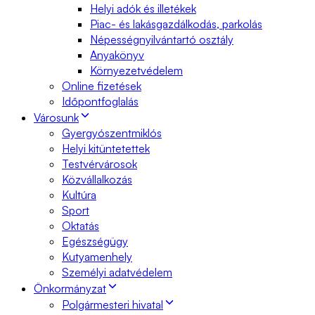
Helyi adók és illetékek
Piac- és lakásgazdálkodás, parkolás
Népességnyilvántartó osztály
Anyakönyv
Környezetvédelem
Online fizetések
Időpontfoglalás
Városunk
Gyergyószentmiklós
Helyi kitüntetettek
Testvérvárosok
Közvállalkozás
Kultúra
Sport
Oktatás
Egészségügy
Kutyamenhely
Személyi adatvédelem
Önkormányzat
Polgármesteri hivatal