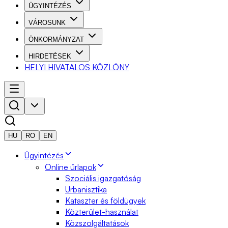
ÜGYINTÉZÉS
VÁROSUNK
ÖNKORMÁNYZAT
HIRDETÉSEK
HELYI HIVATALOS KÖZLÖNY
HU
RO
EN
Ügyintézés
Online űrlapok
Szociális igazgatóság
Urbanisztika
Kataszter és földügyek
Közterület-használat
Közszolgáltatások