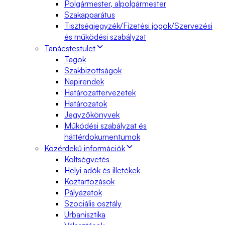
Polgármester, alpolgármester
Szakapparátus
Tisztségjegyzék/Fizetési jogok/Szervezési
és működési szabályzat
Tanácstestület
Tagok
Szakbizottságok
Napirendek
Határozattervezetek
Határozatok
Jegyzőkönyvek
Működési szabályzat és
háttérdokumentumok
Közérdekű információk
Költségvetés
Helyi adók és illetékek
Köztartozások
Pályázatok
Szociális osztály
Urbanisztika