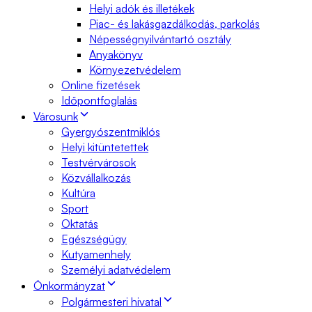
Helyi adók és illetékek
Piac- és lakásgazdálkodás, parkolás
Népességnyilvántartó osztály
Anyakönyv
Környezetvédelem
Online fizetések
Időpontfoglalás
Városunk
Gyergyószentmiklós
Helyi kitüntetettek
Testvérvárosok
Közvállalkozás
Kultúra
Sport
Oktatás
Egészségügy
Kutyamenhely
Személyi adatvédelem
Önkormányzat
Polgármesteri hivatal