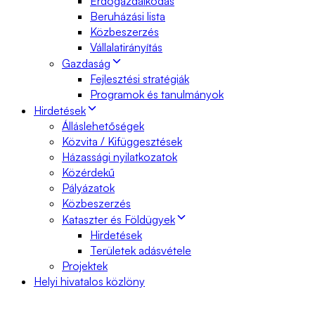
Erdőgazdálkodás
Beruházási lista
Közbeszerzés
Vállalatirányítás
Gazdaság
Fejlesztési stratégiák
Programok és tanulmányok
Hirdetések
Álláslehetőségek
Közvita / Kifüggesztések
Házassági nyilatkozatok
Közérdekű
Pályázatok
Közbeszerzés
Kataszter és Földügyek
Hirdetések
Területek adásvétele
Projektek
Helyi hivatalos közlöny