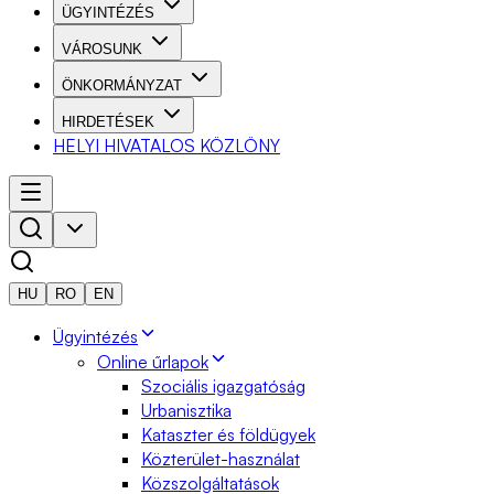
ÜGYINTÉZÉS
VÁROSUNK
ÖNKORMÁNYZAT
HIRDETÉSEK
HELYI HIVATALOS KÖZLÖNY
HU
RO
EN
Ügyintézés
Online űrlapok
Szociális igazgatóság
Urbanisztika
Kataszter és földügyek
Közterület-használat
Közszolgáltatások