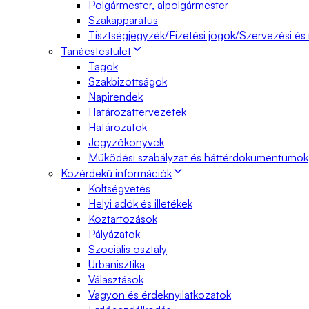
Polgármester, alpolgármester
Szakapparátus
Tisztségjegyzék/Fizetési jogok/Szervezési és
Tanácstestület
Tagok
Szakbizottságok
Napirendek
Határozattervezetek
Határozatok
Jegyzőkönyvek
Működési szabályzat és háttérdokumentumok
Közérdekű információk
Költségvetés
Helyi adók és illetékek
Köztartozások
Pályázatok
Szociális osztály
Urbanisztika
Választások
Vagyon és érdeknyilatkozatok