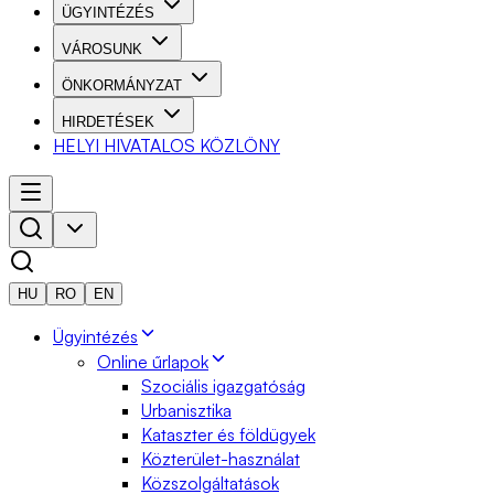
ÜGYINTÉZÉS
VÁROSUNK
ÖNKORMÁNYZAT
HIRDETÉSEK
HELYI HIVATALOS KÖZLÖNY
HU
RO
EN
Ügyintézés
Online űrlapok
Szociális igazgatóság
Urbanisztika
Kataszter és földügyek
Közterület-használat
Közszolgáltatások