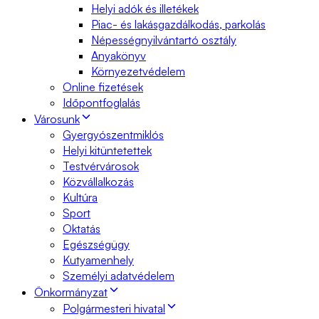
Helyi adók és illetékek
Piac- és lakásgazdálkodás, parkolás
Népességnyilvántartó osztály
Anyakönyv
Környezetvédelem
Online fizetések
Időpontfoglalás
Városunk
Gyergyószentmiklós
Helyi kitüntetettek
Testvérvárosok
Közvállalkozás
Kultúra
Sport
Oktatás
Egészségügy
Kutyamenhely
Személyi adatvédelem
Önkormányzat
Polgármesteri hivatal