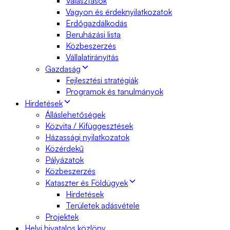
Választások
Vagyon és érdeknyilatkozatok
Erdőgazdálkodás
Beruházási lista
Közbeszerzés
Vállalatirányítás
Gazdaság
Fejlesztési stratégiák
Programok és tanulmányok
Hirdetések
Álláslehetőségek
Közvita / Kifüggesztések
Házassági nyilatkozatok
Közérdekű
Pályázatok
Közbeszerzés
Kataszter és Földügyek
Hirdetések
Területek adásvétele
Projektek
Helyi hivatalos közlöny