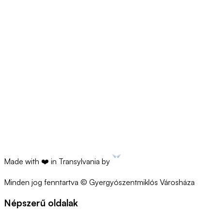
KB
•
PDF
Szülői nyilatkozat
declaratia-celalalt-parinte.docx
33.55 Bytes
•
DOCX
Nyilatkozat
declaratia-solicitant.docx
32.83 Bytes
•
DOCX
Made with ❤️ in Transylvania by
Minden jog fenntartva © Gyergyószentmiklós Városháza
Népszerű oldalak