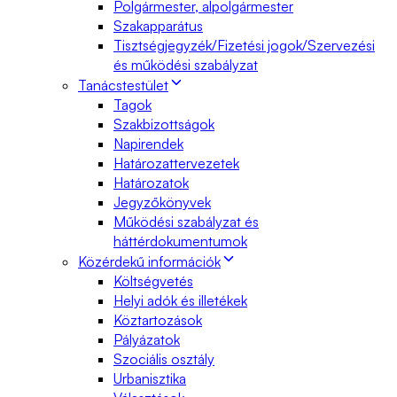
Polgármester, alpolgármester
Szakapparátus
Tisztségjegyzék/Fizetési jogok/Szervezési
és működési szabályzat
Tanácstestület
Tagok
Szakbizottságok
Napirendek
Határozattervezetek
Határozatok
Jegyzőkönyvek
Működési szabályzat és
háttérdokumentumok
Közérdekű információk
Költségvetés
Helyi adók és illetékek
Köztartozások
Pályázatok
Szociális osztály
Urbanisztika