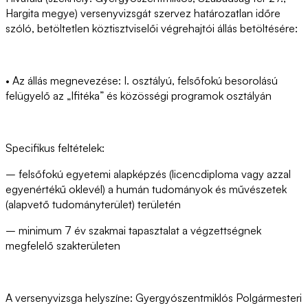
Hargita megye) versenyvizsgát szervez határozatlan időre
szóló, betöltetlen köztisztviselői végrehajtói állás betöltésére:
• Az állás megnevezése: I. osztályú, felsőfokú besorolású
felügyelő az „Ifitéka” és közösségi programok osztályán
Specifikus feltételek:
– felsőfokú egyetemi alapképzés (licencdiploma vagy azzal
egyenértékű oklevél) a humán tudományok és művészetek
(alapvető tudományterület) területén
– minimum 7 év szakmai tapasztalat a végzettségnek
megfelelő szakterületen
A versenyvizsga helyszíne: Gyergyószentmiklós Polgármesteri