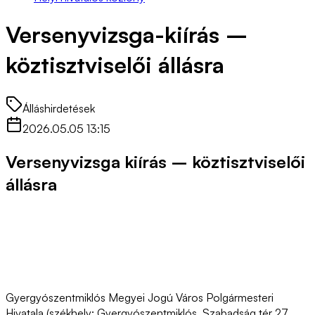
Versenyvizsga-kiírás –
köztisztviselői állásra
Álláshirdetések
2026.05.05 13:15
Versenyvizsga kiírás – köztisztviselői
állásra
Gyergyószentmiklós Megyei Jogú Város Polgármesteri
Hivatala (székhely: Gyergyószentmiklós, Szabadság tér 27.,