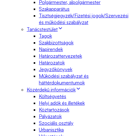
Polgármester, alpolgármester
Szakapparátus
Tisztségjegyzék/Fizetési jogok/Szervezési
és működési szabályzat
Tanácstestület
Tagok
Szakbizottságok
Napirendek
Határozattervezetek
Határozatok
Jegyzőkönyvek
Működési szabályzat és
háttérdokumentumok
Közérdekű információk
Költségvetés
Helyi adók és illetékek
Köztartozások
Pályázatok
Szociális osztály
Urbanisztika