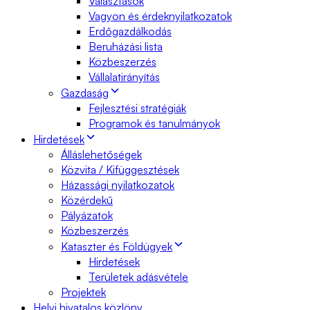
Választások
Vagyon és érdeknyilatkozatok
Erdőgazdálkodás
Beruházási lista
Közbeszerzés
Vállalatirányítás
Gazdaság
Fejlesztési stratégiák
Programok és tanulmányok
Hirdetések
Álláslehetőségek
Közvita / Kifüggesztések
Házassági nyilatkozatok
Közérdekű
Pályázatok
Közbeszerzés
Kataszter és Földügyek
Hirdetések
Területek adásvétele
Projektek
Helyi hivatalos közlöny