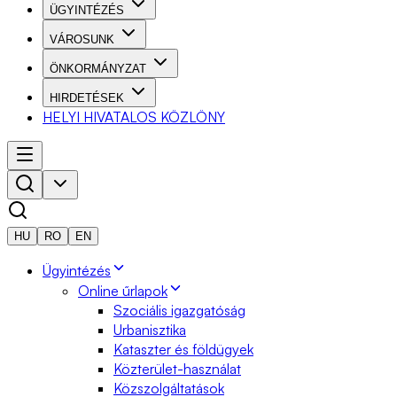
ÜGYINTÉZÉS
VÁROSUNK
ÖNKORMÁNYZAT
HIRDETÉSEK
HELYI HIVATALOS KÖZLÖNY
HU
RO
EN
Ügyintézés
Online űrlapok
Szociális igazgatóság
Urbanisztika
Kataszter és földügyek
Közterület-használat
Közszolgáltatások