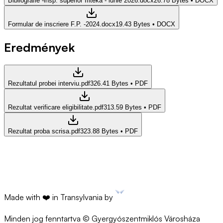
Bibliografie -insp. superior Ifiteka - iunie 2026.docx
26.78 Bytes
•
DOCX
Formular de inscriere F.P. -2024.docx
19.43 Bytes
•
DOCX
Eredmények
Rezultatul probei interviu.pdf
326.41 Bytes
•
PDF
Rezultat verificare eligibilitate.pdf
313.59 Bytes
•
PDF
Rezultat proba scrisa.pdf
323.88 Bytes
•
PDF
Made with ❤️ in Transylvania by
Minden jog fenntartva © Gyergyószentmiklós Városháza