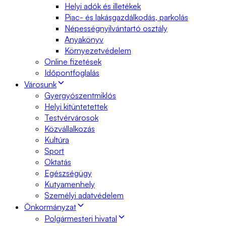
Helyi adók és illetékek
Piac- és lakásgazdálkodás, parkolás
Népességnyilvántartó osztály
Anyakönyv
Környezetvédelem
Online fizetések
Időpontfoglalás
Városunk
Gyergyószentmiklós
Helyi kitüntetettek
Testvérvárosok
Közvállalkozás
Kultúra
Sport
Oktatás
Egészségügy
Kutyamenhely
Személyi adatvédelem
Önkormányzat
Polgármesteri hivatal